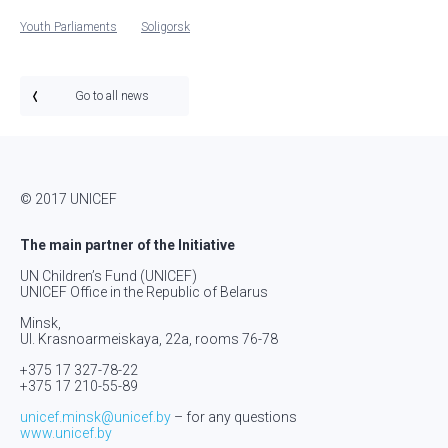
Youth Parliaments
Soligorsk
Go to all news
© 2017 UNICEF
The main partner of the Initiative
UN Children’s Fund (UNICEF)
UNICEF Office in the Republic of Belarus
Minsk,
Ul. Krasnoarmeiskaya, 22а, rooms 76-78
+375 17 327-78-22
+375 17 210-55-89
unicef.minsk@unicef.by
– for any questions
www.unicef.by