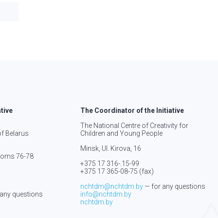
ative
The Coordinator of the Initiative
The National Centre of Creativity for
of Belarus
Children and Young People
Minsk, Ul. Kirova, 16
rooms 76-78
+375 17 316-.15-
99
+375 17 365-08-75
(fax)
nchtdm@nchtdm.by
— for any questions
 any questions
info@nchtdm.by
nchtdm.by