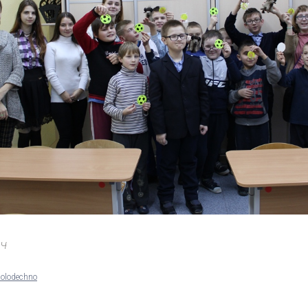
ич
olodechno