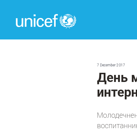
UNICEF
7 December 2017
День 
интер
Молодечнен
воспитанни