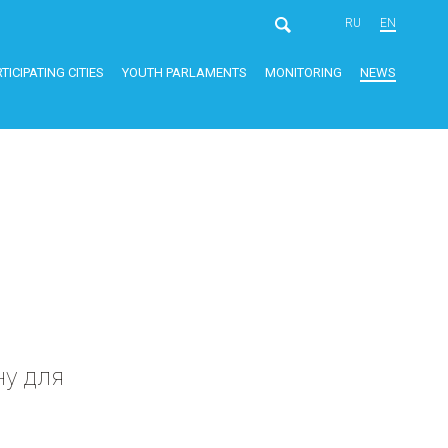
RU
EN
TICIPATING CITIES
YOUTH PARLAMENTS
MONITORING
NEWS
ну для