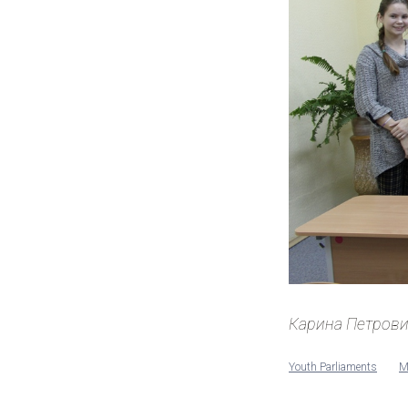
Карина Петров
Youth Parliaments
M