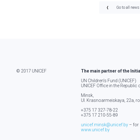
Go to all news
© 2017 UNICEF
The main partner of the Initi
UN Children’s Fund (UNICEF)
UNICEF Office in the Republic 
Minsk,
Ul. Krasnoarmeiskaya, 22а, 
+375 17 327-78-22
+375 17 210-55-89
unicef.minsk@unicef.by
– for
www.unicef.by