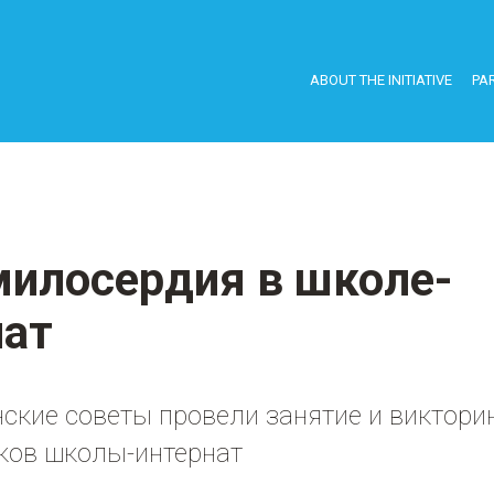
ABOUT THE INITIATIVE
PAR
милосердия в школе-
нат
ские советы провели занятие и виктори
ков школы-интернат