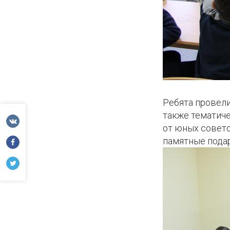
Ребята провели
также тематиче
от юных совет
памятные подар