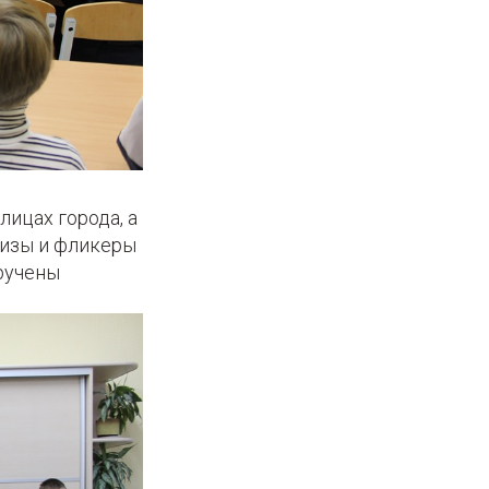
ицах города, а
ризы и фликеры
ручены