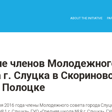
ABOUT THE INITIATIVE
PAR
ие членов Молодежног
 г. Слуцка в Скоринов
в Полоцке
бря 2016 года члены Молодежного совета города Слуц
 1 г. Слуцка», ГУО «Средняя школа № 8 г. Слуцка», Г