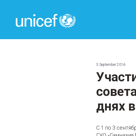
UNICEF
5 September 2016
Участ
совета
днях 
С 1 по 3 сентя
ГУО «Гимназия №