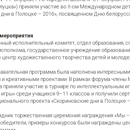
Слуцка») приняли участие во II-ом Международном д
 дни в Полоцке – 2016», посвященном Дню белорусс
 мероприятия
:
ный исполнительный комитет, отдел образования, сп
исполкома, государственное учреждение образован
 центр художественного творчества детей и молод
навательная программа была наполнена интересными
 и креативными проектами. В рамках форума члены
ка приняли участие в турнире по интеллектуальным и
игры» среди учащихся 9–11 классов и получили сер
ионального проекта «Скориновские дни в Полоцке –
здник торжественная церемония награждения «Мы –
победители, призеры конкурсов были награждены це
омами.