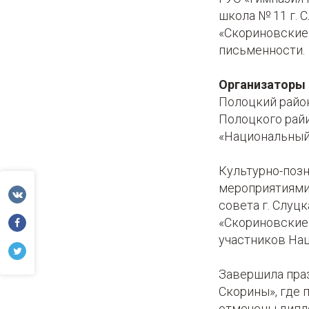
школа № 11 г. 
«Скориновские
письменности.
Организаторы
Полоцкий район
Полоцкого рай
«Национальный
Культурно-поз
мероприятиями
совета г. Слуц
«Скориновские 
участников Нац
Завершила пра
Скорины», где 
отмечены дипл