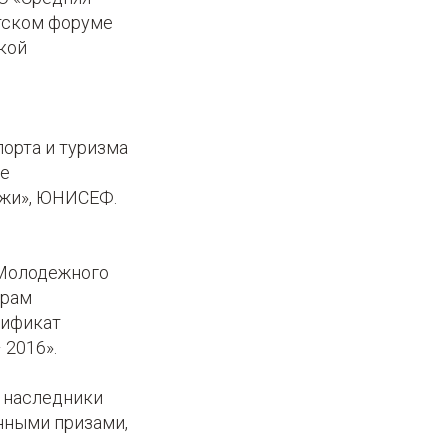
етском форуме
кой
орта и туризма
ие
ежи», ЮНИСЕФ.
 Молодежного
грам
тификат
 2016».
 наследники
нными призами,