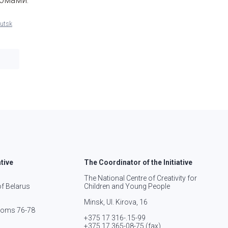
lutsk
ative
The Coordinator of the Initiative
The National Centre of Creativity for
of Belarus
Children and Young People
Minsk, Ul. Kirova, 16
rooms 76-78
+375 17 316-.15-
99
+375 17 365-08-75
(fax)