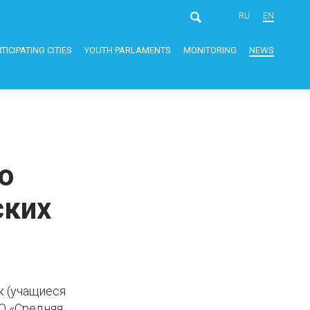
RU
EN
TICIPATING CITIES
YOUTH PARLAMENTS
MONITORING
NEWS
о
ских
к (учащиеся
УО «Средняя