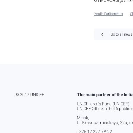
Youth Parliaments
S
Go to all news
© 2017 UNICEF
The main partner of the Initi
UN Children’s Fund (UNICEF)
UNICEF Office in the Republic 
Minsk,
Ul. Krasnoarmeiskaya, 22а, 
+375 17 327-78-22