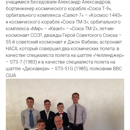
учащимися беседовали Александр Александров,
бортинженер космического корабля «Союз Т-9»,
орбитального комплекса «Салют-7» – «Космос-1443»
и космического корабля «Союз ТМ-3», орбитального
комплекса «Мир» – «Квант» – «Союз ТМ-2», летчик-
космонавт СССР, дважды Герой Советского Союза –
55-й советский космонавт и Джон Фабиан, астронавт
НАСА, который совершил два космических полета: в
качестве специалиста полета на шаттле «Челленджер»
– STS-7 (1983) и в качестве специалиста полета на
шаттле «Дискавери» – STS-51G (1985), полковник ВВС
США.