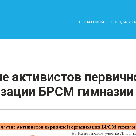
О ПЛАТФОРМЕ
ГОРОДА-УЧ
ие активистов первичн
изации БРСМ гимназии