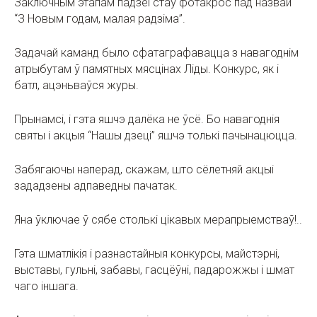
Заключным этапам падзеі стаў фотакрос пад назвай
“З Новым годам, малая радзіма”.
Задачай каманд было сфатаграфавацца з навагоднім
атрыбутам ў памятных мясцінах Ліды. Конкурс, як і
батл, ацэньваўся журы.
Прынамсі, і гэта яшчэ далёка не ўсё. Бо навагоднія
святы і акцыя “Нашы дзеці” яшчэ толькі пачынацюцца.
Забягаючы наперад, скажам, што сёлетняй акцыі
зададзены адпаведны пачатак.
Яна ўключае ў сябе столькі цікавых мерапрыемстваў!..
Гэта шматлікія і разнастайныя конкурсы, майстэрні,
выставы, гульні, забавы, гасцёўні, падарожжы і шмат
чаго іншага.