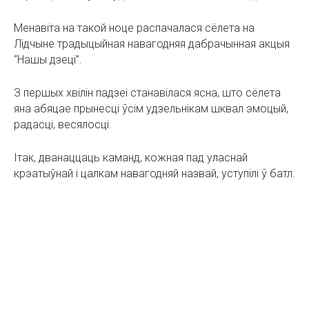
Менавіта на такой ноце распачалася сёлета на
Лідчыне традыцыйная навагодняя дабрачынная акцыя
“Нашы дзеці”.
З першых хвілін падзеі станавілася ясна, што сёлета
яна абяцае прынесці ўсім удзельнікам шквал эмоцый,
радасці, весялосці.
Ітак, дванаццаць каманд, кожная пад уласнай
крэатыўнай і цалкам навагодняй назвай, уступілі ў батл.