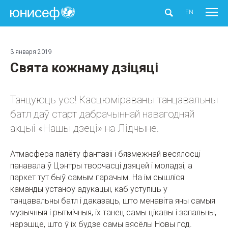
ЮНИСЕФ
EN
3 января 2019
Свята кожнаму дзіцяці
Танцуюць усе! Касцюміраваны танцавальны
батл даў старт дабрачыннай навагодняй
акцыі «Нашы дзеці» на Лідчыне.
Атмасфера палёту фантазіі і бязмежнай весялосці
панавала ў Цэнтры творчасці дзяцей і моладзі, а
паркет тут быў самым гарачым. На ім сышліся
каманды ўстаноў адукацыі, каб уступіць у
танцавальны батл і даказаць, што менавіта яны самыя
музычныя і рытмічныя, іх танец самы цікавы і запальны,
нарэшце, што ў іх будзе самы вясёлы Новы год.