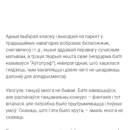
Адныя выбіралі класіку і выходзілі на паркет у
традыцыйных навагодніх вобразах беласнежак,
снегавічкоў і г.д., іншыя аддавалі перавагу сучасным
матывам, а трэція тварылі нешта сваё (нездарма батл
называўся “Аўтограф”), неверагоднае, што хацелася
глядзець, чым захапляцца і дзеля чаго не шкадаваць
далоняў для апладысментаў.
Увогуле, танцаў многа не бывае. Батл завяршыўся,
але распачаўся танцавальны конкурс – фантазія і тут
віталася, але патрэбна было прытрымлівацца і пэўных
умоў. Сказаць, што гэта было крута, – амаль нічога не
сказаць.