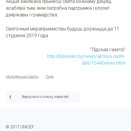
Акцыя заклікана прынесці свята кожнаму дзіцяці,
асабліва тым, якім патрэбна падтрымка і клопат
дзяржавы і грамадства.
Святочныя мерапрыемствы будуць доўжыцца да 11
студзеня 2019 года.
“Лідская газета”
http://lidanews.by/news/aktsiya-nashi-
deti/15440news.html
Молодежные советы
Лида
Вернуться к списку новостей
© 2017 UNICEF